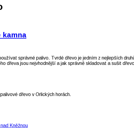
o
še kamna
oužívat správné palivo. Tvrdé dřevo je jedním z nejlepších druh
ho dřeva jsou nejvhodnější a jak správně skladovat a sušit dřevo
 palivové dřevo v Orlických horách.
Žádné
ě nad Kněžnou
komentáře