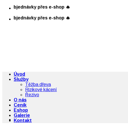
Přeskočit
| Objednávky přes e-shop 🔥
na
obsah
| Objednávky přes e-shop 🔥
Úvod
Služby
Těžba dřeva
Rizikové kácení
Řezivo
O nás
Ceník
Eshop
Galerie
Kontakt