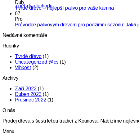
Dub
Zpět do obchodu
Žádné
Tvrdé dřevo – nejlepší palivo pro vaše kamna
komentáře
07
u
Pro
textu
Průvodce palivovým dřevem pro podzimní sezónu: Jaká j
s
Nedávné komentáře
názvem
Tvrdé
Rubriky
dřevo
–
Tvrdé dřevo
(1)
nejlepší
Uncategorized @cs
(1)
palivo
Vlhkost
(2)
pro
vaše
Archivy
kamna
Září 2023
(1)
Duben 2023
(1)
Prosinec 2022
(1)
O nás
Prodej dřeva s šesti letou tradicí z Kounova. Nabízíme nejlevně
Menu