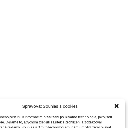
Spravovat Souhlas s cookies
/nebo přístupu k informacím o zařízení používáme technologie, jako jsou
ie. Děláme to, abychom zlepšili zážitek z prohlížení a zobrazovali
vané reklamy. Souhlas s těmito technologiemi nám umožní zpracovávat