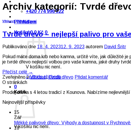
Archiv kategorií:
Tvrdé dřev
+420 774 996 522
Přihlášení
Vlhkost
,
Tvrdé dřevo
Košík /
0,0
Kč
0
Tvrdé dřevo – nejlepší palivo pro va
Publikováno dne
18. 4. 2023
12. 9. 2023
autorem
David Šritr
Pokud máte doma krb nebo kamna, určitě víte, jak důležité je p
je tvrdé dřevo nejlepší volbou pro vaše kamna, jaké druhy tvrdé
V košíku nic není.
Přečíst celé
→
Zpět do obchodu
Zveřejněno v
Vlhkost
,
Tvrdé dřevo
Přidat komentář
O stránkách
0
Košík
Prodej dřeva s 4 letou tradicí z Kounova. Nabízíme nejlevnější
Nejnovější příspěvky
15
Zář
Měkké palivové dřevo: Výhody a dostupnost v Rychnov
V košíku nic není.
18