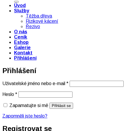
Úvod
Služby
Těžba dřeva
Rizikové kácení
Řezivo
O nás
Ceník
Eshop
Galerie
Kontakt
Přihlášení
Přihlášení
Povinné
Uživatelské jméno nebo e-mail
*
Povinné
Heslo
*
Zapamatujte si mě
Přihlásit se
Zapomněli jste heslo?
Registrovat se