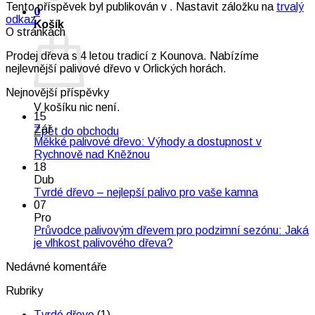
Tento příspěvek byl publikován v . Nastavit záložku na
trvalý
0
odkaz
.
Košík
O stránkách
Prodej dřeva s 4 letou tradicí z Kounova. Nabízíme
nejlevnější palivové dřevo v Orlických horách.
Nejnovější příspěvky
V košíku nic není.
15
Zář
Zpět do obchodu
Měkké palivové dřevo: Výhody a dostupnost v
Žádné
Rychnově nad Kněžnou
komentáře
18
u
Dub
textu
Žádné
Tvrdé dřevo – nejlepší palivo pro vaše kamna
s
komentáře
07
názvem
u
Pro
Měkké
textu
Průvodce palivovým dřevem pro podzimní sezónu: Jaká
palivové
s
Žádné
je vlhkost palivového dřeva?
dřevo:
názvem
komentáře
Nedávné komentáře
Výhody
u
Tvrdé
a
textu
dřevo
Rubriky
dostupnost
s
–
v
názvem
nejlepší
Tvrdé dřevo
(1)