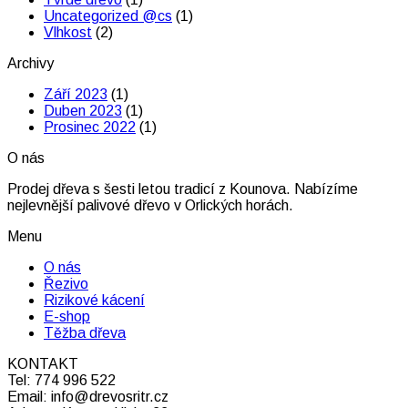
Rychnově
Průvodce
palivo
Uncategorized @cs
(1)
nad
palivovým
pro
Vlhkost
(2)
Kněžnou
dřevem
vaše
pro
kamna
Archivy
podzimní
sezónu:
Září 2023
(1)
Jaká
Duben 2023
(1)
je
Prosinec 2022
(1)
vlhkost
palivového
O nás
dřeva?
Prodej dřeva s šesti letou tradicí z Kounova. Nabízíme
nejlevnější palivové dřevo v Orlických horách.
Menu
O nás
Řezivo
Rizikové kácení
E-shop
Těžba dřeva
KONTAKT
Tel: 774 996 522
Email: info@drevosritr.cz