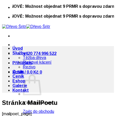
Přeskočit
🔥 NOVĚ: Možnost objednat 9 PRMR s dopravou zdarma 
na
obsah
🔥 NOVĚ: Možnost objednat 9 PRMR s dopravou zdarma 
Úvod
Služby
+420 774 996 522
Těžba dřeva
Rizikové kácení
Přihlášení
Řezivo
O nás
Košík /
0,0
Kč
0
Ceník
Eshop
Galerie
Kontakt
Stránka MailPoetu
V košíku nic není.
Zpět do obchodu
[mailpoet_page]